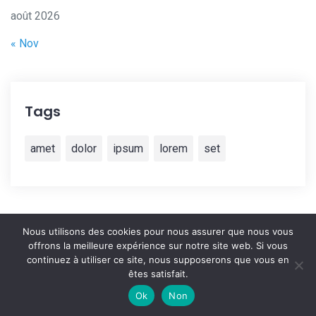
août 2026
« Nov
Tags
amet
dolor
ipsum
lorem
set
Nous utilisons des cookies pour nous assurer que nous vous
offrons la meilleure expérience sur notre site web. Si vous
continuez à utiliser ce site, nous supposerons que vous en
êtes satisfait.
© 2021 IMG Électricité -
Mentions légales
Ok
Non